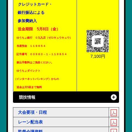
クレジットカード・
銀行振込による
参加費納入
送金期限 5月8日（金）
ゆうちょ銀行 ０九九店（ゼロキュウキュウ）
当座預金 １１９６５４
記号番号 ００９６０－１－１１９６５４
7,100円
振込手数料はご負担ください。
ゆうちょダイレクト
（インターネットバンキング）からの
送金は月5回まで無料
競技情報
大会要項・日程
レーン配当表
監督会議資料