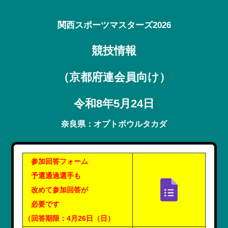
関西スポーツマスターズ2026
競技情報
（京都府連会員向け）
令和8年5月24日
奈良県：オプトボウルタカダ
参加回答フォーム
予選通過選手も
改めて参加回答が
必要です
（回答期限：4月26日（日）