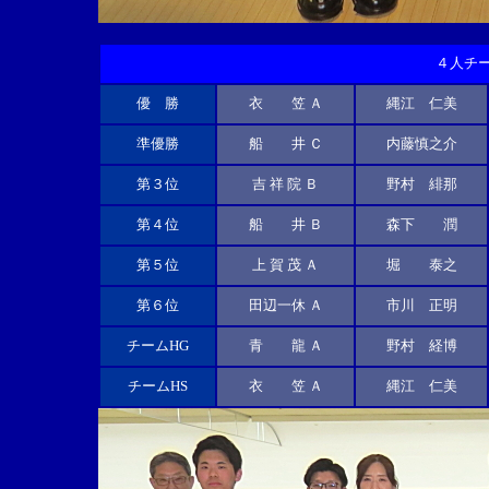
４人チ
優 勝
衣 笠 Ａ
縄江 仁美
準優勝
船 井 Ｃ
内藤慎之介
第３位
吉 祥 院 Ｂ
野村 緋那
第４位
船 井 Ｂ
森下 潤
第５位
上 賀 茂 Ａ
堀 泰之
第６位
田辺一休 Ａ
市川 正明
チームHG
青 龍 Ａ
野村 経博
チームHS
衣 笠 Ａ
縄江 仁美