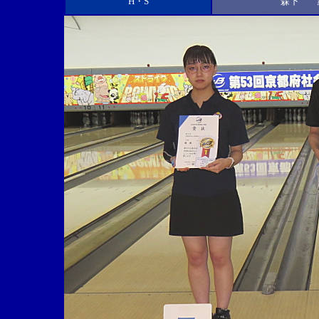
H・S
森下 