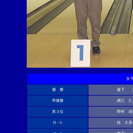
女
優 勝
森下 
準優勝
縄江 仁
第３位
野村 緋
H・G
桂 久美