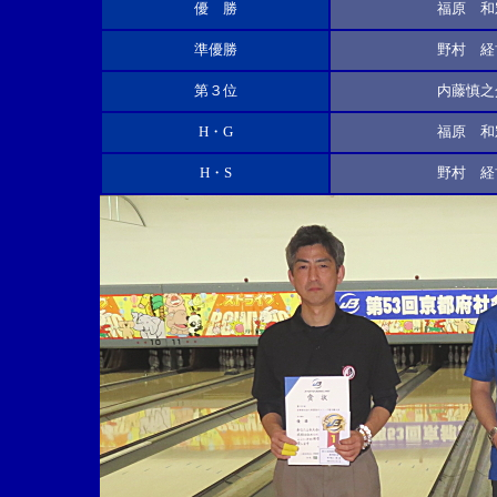
優 勝
福原 和
準優勝
野村 経
第３位
内藤慎之
H・G
福原 和
H・S
野村 経