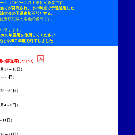
ーム月10ゲーム以上消化が必要です。
当てが発表され、その時点で予選通過した
該大会の予選参加不可とする。
は要項記載の送金締切日です。
い致します。
2026年度用を使用してください
度は令和７年度で終了しました
後の辞退等について
17～18日）
～23日）
9～30日）
月4～6日）
～11日）
8～21日）