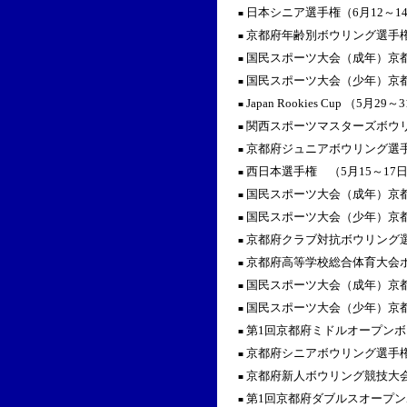
日本シニア選手権（6月12～1
■
京都府年齢別ボウリング選手権
■
国民スポーツ大会（成年）京都
■
国民スポーツ大会（少年）京都
■
Japan Rookies Cup （5月29
■
関西スポーツマスターズボウリ
■
京都府ジュニアボウリング選手
■
西日本選手権 （5月15～17
■
国民スポーツ大会（成年）京都
■
国民スポーツ大会（少年）京都
■
京都府クラブ対抗ボウリング選
■
京都府高等学校総合体育大会ボ
■
国民スポーツ大会（成年）京都
■
国民スポーツ大会（少年）京都
■
第1回京都府ミドルオープンボ
■
京都府シニアボウリング選手権
■
京都府新人ボウリング競技大会
■
第1回京都府ダブルスオープン
■