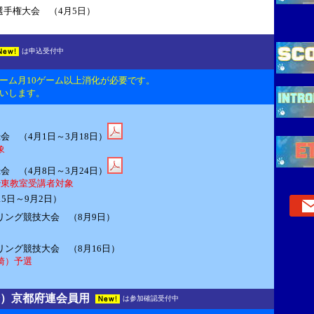
手権大会 （4月5日）
は申込受付中
ーム月10ゲーム以上消化が必要です。
いします。
会 （4月1日～3月18日）
象
会 （4月8日～3月24日）
宇治東教室受講者対象
5日～9月2日）
リング競技大会 （8月9日）
ング競技大会 （8月16日）
崎）予選
）京都府連会員用
は参加確認受付中