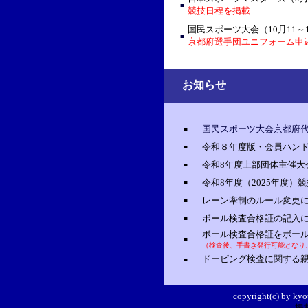
■
競技日程を掲載
国民スポーツ大会（10月11～
■
京都府選手団ユニフォーム申
お知らせ
国民スポーツ大会京都府代
■
令和８年度版・会員ハンド
■
令和8年度上部団体主催大
■
令和8年度（2025年度）
■
レーン牽制のルール変更
■
ボール検査合格証の記入
■
ボール検査合格証をボー
■
（検査後、手書き発行可能となり
ドーピング検査に関する
■
copyright
(c)
by kyo
掲