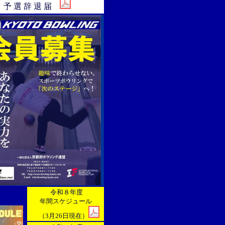
予 選 辞 退 届
令和８年度
年間スケジュール
（3月26日現在）