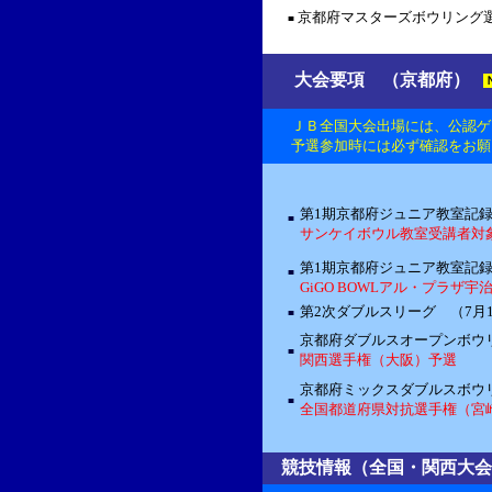
京都府マスターズボウリング選
■
大会要項 （京都府）
ＪＢ全国大会出場には、公認ゲ
予選参加時には必ず確認をお願
第1期京都府ジュニア教室記録
■
サンケイボウル教室受講者対
第1期京都府ジュニア教室記録
■
GiGO BOWLアル・プラザ
第2次ダブルスリーグ （7月1
■
京都府ダブルスオープンボウ
■
関西選手権（大阪）予選
京都府ミックスダブルスボウリ
■
全国都道府県対抗選手権（宮
競技情報（全国・関西大会