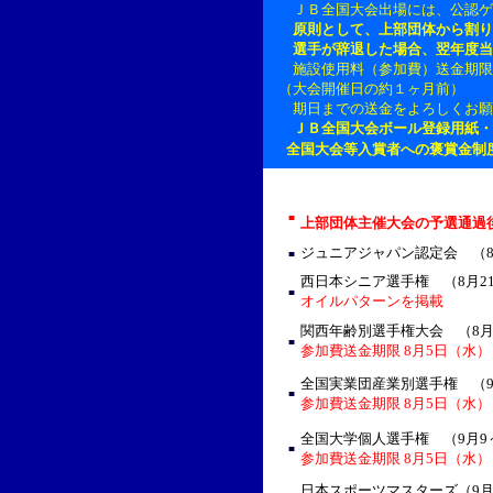
ＪＢ全国大会出場には、公認ゲ
原則として、上部団体から割り
選手が辞退した場合、翌年度当
施設使用料（参加費）送金期限
（大会開催日の約１ヶ月前）
期日までの送金をよろしくお願
ＪＢ全国大会ボール登録用紙・
全国大会等入賞者への褒賞金制
■
上部団体主催大会の予選通過
ジュニアジャパン認定会 （8月
■
西日本シニア選手権 （8月21
■
オイルパターンを掲載
関西年齢別選手権大会 （8月2
■
参加費送金期限 8月5日（水）
全国実業団産業別選手権 （9
■
参加費送金期限 8月5日（水）
全国大学個人選手権 （9月9
■
参加費送金期限 8月5日（水）
日本スポーツマスターズ（9月1