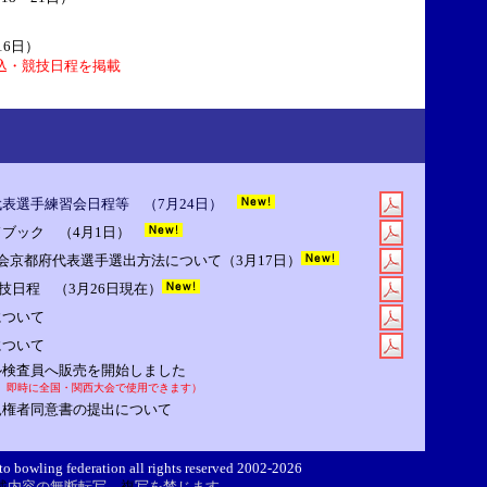
16日）
込・競技日程を掲載
表選手練習会日程等 （7月24日）
ブック （4月1日）
会京都府代表選手選出方法について（3月17日）
競技日程 （3月26日現在）
について
について
ル検査員へ販売を開始しました
、即時に全国・関西大会で使用できます）
親権者同意書の提出について
to bowling federation
all
rights reserved 2002-2026
載
内容の無断転写、
複
写を禁じます