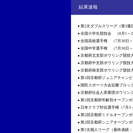
結果速報
第2次ダブルスリーグ（第3週
■
全国小学生競技会 （8月1～
■
全国高校選手権 （7月30日～
■
全国中学選手権 （7月30日～
■
京都府北支部ボウリング競技大
■
京都府中支部ボウリング競技大
■
京都府南支部ボウリング競技大
■
第1回京都府ジュニアチャンピ
■
国民スポーツ大会近畿ブロック
■
京都府社会人実業団ボウリング
■
第1回京都府年齢別オープンボ
■
日本クラブ対抗選手権（7月3
■
第2回京都府ミドルオープンボ
■
第2回京都府シニアオープンボ
■
第1次個人リーグ（最終成績：6
■