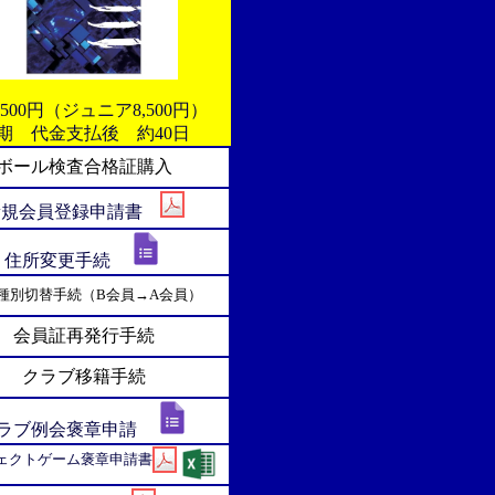
,500円（ジュニア8,500円）
期 代金支払後 約40日
ボール検査合格証購入
新規会員登録申請書
住所変更手続
種別切替手続（B会員→A会員）
会員証再発行手続
クラブ移籍手続
ラブ例会褒章申請
ェクトゲーム褒章申請書